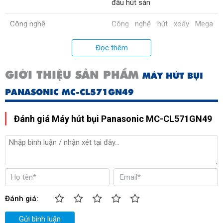
đầu hút sàn
Công nghệ
Công nghệ hút xoáy Mega
Cyclone
Đọc thêm
Thương hiệu của
Nhật Bản
GIỚI THIỆU SẢN PHẨM
MÁY HÚT BỤI
Xuất xứ
Malaysia
PANASONIC MC-CL571GN49
Kích thước
Ngang 40 cm - Cao 25 cm -
Sâu 26.7 cm
Đánh giá Máy hút bụi Panasonic MC-CL571GN49
Trọng lượng
4.9 kg
Độ dài dây diện
5m
Đánh giá:
Gửi bình luận