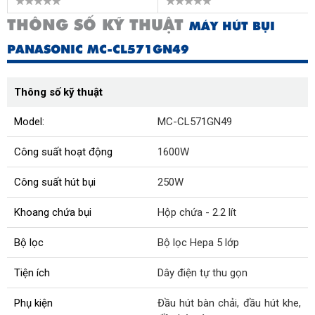
THÔNG SỐ KỸ THUẬT
MÁY HÚT BỤI
PANASONIC MC-CL571GN49
Thông số kỹ thuật
Model:
MC-CL571GN49
Công suất hoạt động
1600W
Công suất hút bụi
250W
Khoang chứa bụi
Hộp chứa - 2.2 lít
Bộ lọc
Bộ lọc Hepa 5 lớp
Tiện ích
Dây điện tự thu gọn
Phụ kiện
Đầu hút bàn chải, đầu hút khe,