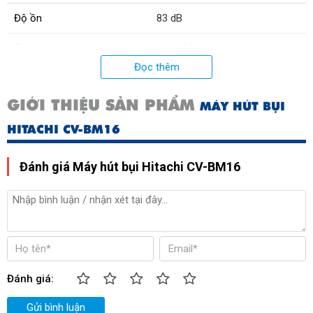
Độ ồn
83 dB
Thương hiệu của
Nhật Bản
Đọc thêm
Xuất xứ
Thái Lan
GIỚI THIỆU SẢN PHẨM
MÁY HÚT BỤI
Trọng lượng
3.4 kg
HITACHI CV-BM16
Đánh giá Máy hút bụi Hitachi CV-BM16
Đánh giá:
Gửi bình luận