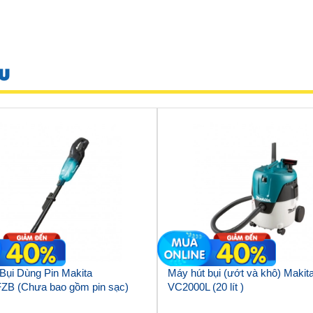
U
Bụi Dùng Pin Makita
Máy hút bụi (ướt và khô) Makit
B (Chưa bao gồm pin sạc)
VC2000L (20 lít )