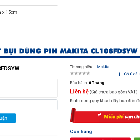
m x 15cm
x
 BỤI DÙNG PIN MAKITA CL108FDSYW
Thương hiệu:
Makita
08FDSYW
|
Có 0 câu 
Bảo hành:
6 Tháng
Liên hệ
(Giá chưa bao gồm VAT)
Kính mong quý khách lấy hóa đơn đỏ
luận
Còn hàng