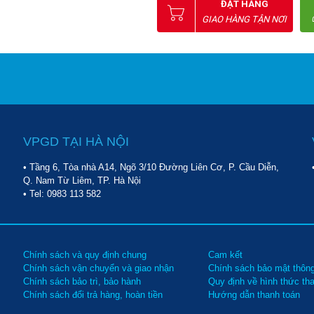
ĐẶT HÀNG
GIAO HÀNG TẬN NƠI
VPGD TẠI HÀ NỘI
• Tầng 6, Tòa nhà A14, Ngõ 3/10 Đường Liên Cơ, P. Cầu Diễn,
Q. Nam Từ Liêm, TP. Hà Nội
• Tel:
0983 113 582
Chính sách và quy định chung
Cam kết
Chính sách vận chuyển và giao nhận
Chính sách bảo mật thông
Chính sách bảo trì, bảo hành
Quy định về hình thức th
Chính sách đổi trả hàng, hoàn tiền
Hướng dẫn thanh toán