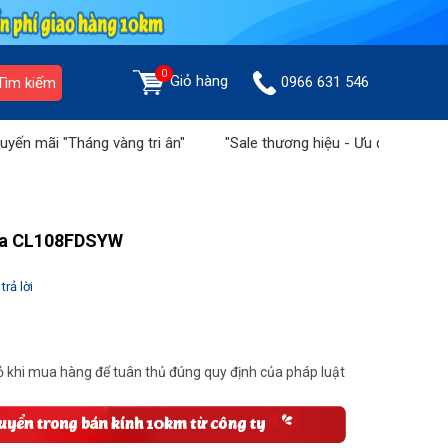
0
Giỏ hàng
0966 631 546
Tìm kiếm
ãi "Tháng vàng tri ân"
"Sale thương hiệu - Ưu đãi tiền triệu" t
ita CL108FDSYW
trả lời
 khi mua hàng để tuân thủ đúng quy định của pháp luật