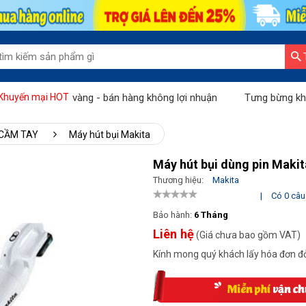
vid: Tháng vàng - bán hàng không lợi nhuận
Tưng bừng khuyến m
Khuyến mại HOT
 CẦM TAY
Máy hút bụi Makita
Máy hút bụi dùng pin Mak
Thương hiệu:
Makita
|
Có 0 câu 
Bảo hành:
6 Tháng
Liên hệ
(Giá chưa bao gồm VAT)
Kính mong quý khách lấy hóa đơn đỏ