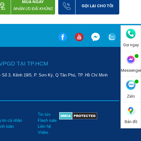
MUA NGAY
GỌI LẠI CHO TÔI
NHẬN ƯU ĐÃI KHỦNG
Gọi ngay
VPGD TẠI TP.HCM
Messenge
• Số 3, Kênh 19/5, P. Sơn Kỳ, Q Tân Phú, TP. Hồ Chí Minh
Zalo
Tin tức
 tin cá nhân
Flash sale
Bản đồ
anh toán
Liên hệ
Video