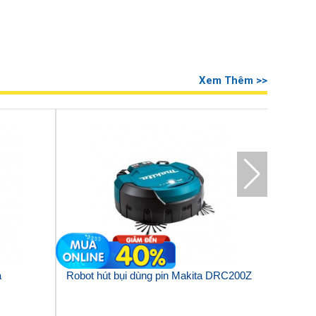
Xem Thêm >>
a
Robot hút bụi dùng pin Makita DRC200Z
Máy hút