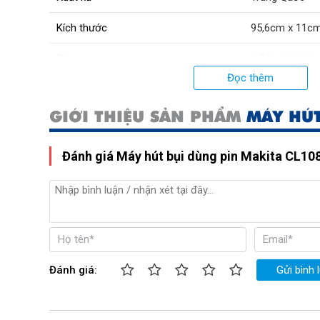
Kích thước
95,6cm x 11c
Pin
1.5Ah, 12V Ma
Đọc thêm
Trọng lượng
1,2kg
GIỚI THIỆU SẢN PHẨM
MÁY HÚT
Đánh giá Máy hút bụi dùng pin Makita CL1
Đánh giá:
Gửi bình 