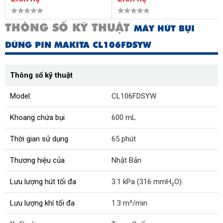
THÔNG SỐ KỸ THUẬT
MÁY HÚT BỤI
DÙNG PIN MAKITA CL106FDSYW
Thông số kỹ thuật
Model:
CL106FDSYW
Khoang chứa bụi
600 mL
Thời gian sử dụng
65 phút
Thương hiệu của
Nhật Bản
Lưu lượng hút tối đa
3.1 kPa (316 mmH₂O)
Lưu lượng khí tối đa
1.3 m³/min