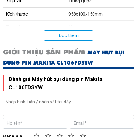
Xuất xứ
Trung Quốc
Kích thước
958x100x150mm
Trọng lượng
1kg
Đọc thêm
GIỚI THIỆU SẢN PHẨM
MÁY HÚT BỤI
DÙNG PIN MAKITA CL106FDSYW
Đánh giá Máy hút bụi dùng pin Makita
CL106FDSYW
Đánh giá: