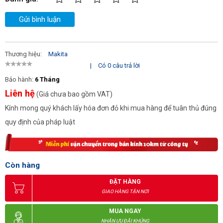
Gửi bình luận
Thương hiệu:
Makita
|
Có 0 câu trả lời
Bảo hành:
6 Tháng
Liên hệ
(Giá chưa bao gồm VAT)
Kính mong quý khách lấy hóa đơn đỏ khi mua hàng để tuân thủ đúng
quy định của pháp luật
Còn hàng
ĐẶT HÀNG
GIAO HÀNG TẬN NƠI
MUA NGAY
NHẬN ƯU ĐÃI KHỦNG