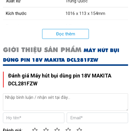
Xuất xứ
Trung Quốc
Kích thước
1016 x 113 x 154mm
Trọng lượng
1.2kg
Đọc thêm
GIỚI THIỆU SẢN PHẨM
MÁY HÚT BỤI
DÙNG PIN 18V MAKITA DCL281FZW
Đánh giá Máy hút bụi dùng pin 18V MAKITA
DCL281FZW
Đánh giá: