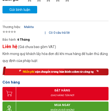
Gửi bình luận
Thương hiệu:
Makita
|
Có 0 câu trả lời
Bảo hành:
6 Tháng
Liên hệ
(Giá chưa bao gồm VAT)
Kính mong quý khách lấy hóa đơn đỏ khi mua hàng để tuân thủ đúng
quy định của pháp luật
Còn hàng
ĐẶT HÀNG
GIAO HÀNG TẬN NƠI
MUA NGAY
NHẬN ƯU ĐÃI KHỦNG