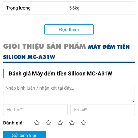
Trọng lượng
5.6kg
Xuất xứ:
Nhật Bản
Đọc thêm
GIỚI THIỆU SẢN PHẨM
MÁY ĐẾM TIỀN
SILICON MC-A31W
Đánh giá Máy đếm tiền Silicon MC-A31W
Đánh giá:
Gửi bình luận