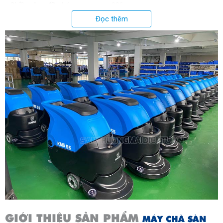
Chiều rộng đầu hút
830mm
Đọc thêm
Áp lực bàn chải
28kg
Độ ồn
<68 dB
Trọng lượng sản phẩm
148kg
Trọng lượng tổng
175kg
Kích thước đóng gói
1270 x 670 x 1130mm
Kích thước sản phẩm
1240 x 600 x 960mm
Model:
KMS 55
Xuất xứ
Chính hãng - Sản xuất theo
công nghệ Nhật Bản
Độ rộng làm sạch
560mm
GIỚI THIỆU SẢN PHẨM
MÁY CHÀ SÀN