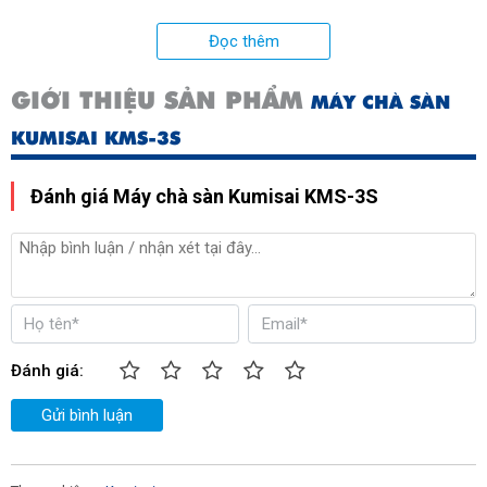
Trọng lượng ắc quy
2.5 Kg
Đọc thêm
Xuất xứ:
Chính hãng - sản xuất theo
GIỚI THIỆU SẢN PHẨM
MÁY CHÀ SÀN
công nghệ Nhật Bản
KUMISAI KMS-3S
Đánh giá Máy chà sàn Kumisai KMS-3S
Đánh giá:
Gửi bình luận