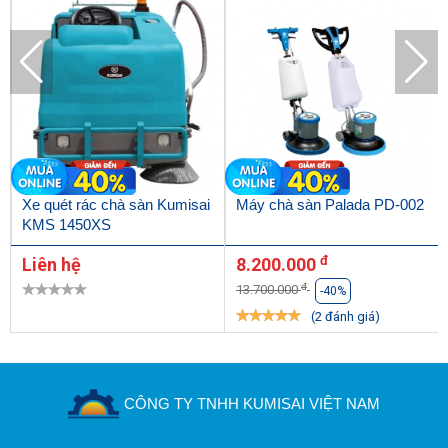
Xe quét rác chà sàn Kumisai
Máy chà sàn Palada PD-002
KMS 1450XS
đ
Liên hệ
8.200.000
đ
13.700.000
-40%
(2 đánh giá)
CÔNG TY TNHH KUMISAI VIỆT NAM