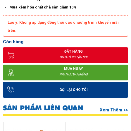
Mua kèm hóa chất chà sàn giảm 10%
Lưu ý: Không áp dụng đồng thời các chương trình khuyến mãi
trên.
Còn hàng
ĐẶT HÀNG
GIAO HÀNG TẬN NƠI
MUA NGAY
NHẬN ƯU ĐÃI KHỦNG
GỌI LẠI CHO TÔI
SẢN PHẨM LIÊN QUAN
Xem Thêm >>