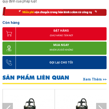
quy định của pháp luật
Còn hàng
ĐẶT HÀNG
GIAO HÀNG TẬN NƠI
MUA NGAY
NHẬN ƯU ĐÃI KHỦNG
GỌI LẠI CHO TÔI
SẢN PHẨM LIÊN QUAN
Xem Thêm >>