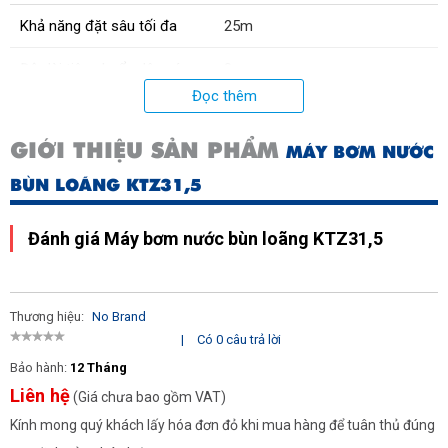
Khả năng đặt sâu tối đa
25m
Độ dài tiêu chuẩn dây cáp
8 m
Đọc thêm
Lưu lượng đầu bơm max
670 lít/phút
GIỚI THIỆU SẢN PHẨM
MÁY BƠM NƯỚC
Chiều cao bơm max
14,4 m
BÙN LOÃNG KTZ31,5
Đánh giá Máy bơm nước bùn loãng KTZ31,5
Thương hiệu:
No Brand
|
Có 0 câu trả lời
Bảo hành:
12 Tháng
Liên hệ
(Giá chưa bao gồm VAT)
Kính mong quý khách lấy hóa đơn đỏ khi mua hàng để tuân thủ đúng