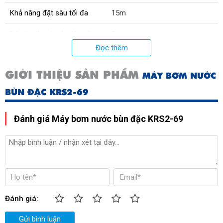
Khả năng đặt sâu tối đa
15m
Độ dài tiêu chuẩn dây cáp
8 m
Đọc thêm
Lưu lượng đầu bơm max
4250 lít/phút
GIỚI THIỆU SẢN PHẨM
MÁY BƠM NƯỚC
Chiều cao bơm max
21m
BÙN ĐẶC KRS2-69
Đánh giá Máy bơm nước bùn đặc KRS2-69
Đánh giá:
Gửi bình luận