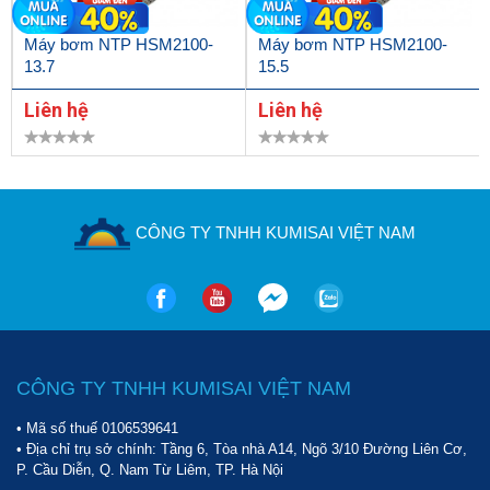
Máy bơm NTP HSM2100-
Máy bơm NTP HSM2100-
13.7
15.5
Liên hệ
Liên hệ
CÔNG TY TNHH KUMISAI VIỆT NAM
CÔNG TY TNHH KUMISAI VIỆT NAM
• Mã số thuế 0106539641
• Địa chỉ trụ sở chính: Tầng 6, Tòa nhà A14, Ngõ 3/10 Đường Liên Cơ,
P. Cầu Diễn, Q. Nam Từ Liêm, TP. Hà Nội