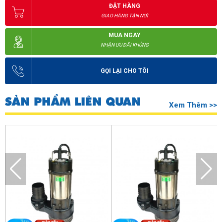
ĐẶT HÀNG
GIAO HÀNG TẬN NƠI
MUA NGAY
NHẬN ƯU ĐÃI KHỦNG
GỌI LẠI CHO TÔI
SẢN PHẨM LIÊN QUAN
Xem Thêm >>