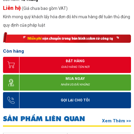
Liên hệ
(Giá chưa bao gồm VAT)
Kính mong quý khách lấy hóa đơn đỏ khi mua hàng để tuân thủ đúng
quy định của pháp luật
Còn hàng
ĐẶT HÀNG
GIAO HÀNG TẬN NƠI
MUA NGAY
NHẬN ƯU ĐÃI KHỦNG
GỌI LẠI CHO TÔI
SẢN PHẨM LIÊN QUAN
Xem Thêm >>