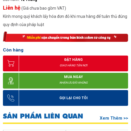
Liên hệ
(Giá chưa bao gồm VAT)
Kính mong quý khách lấy hóa đơn đỏ khi mua hàng để tuân thủ đúng
quy định của pháp luật
Còn hàng
ĐẶT HÀNG
GIAO HÀNG TẬN NƠI
MUA NGAY
NHẬN ƯU ĐÃI KHỦNG
GỌI LẠI CHO TÔI
SẢN PHẨM LIÊN QUAN
Xem Thêm >>