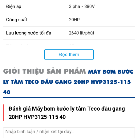
Điện áp
3 pha - 380V
Công suất
20HP
Lưu lượng nước tối đa
2640 lít/phút
Tổng cột áp
25m
Đọc thêm
GIỚI THIỆU SẢN PHẨM
MÁY BƠM BƯỚC
LY TÂM TECO ĐẦU GANG 20HP HVP3125-115
40
Đánh giá Máy bơm bước ly tâm Teco đầu gang
20HP HVP3125-115 40