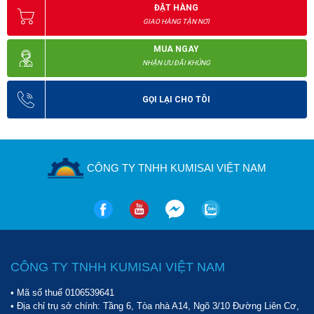
ĐẶT HÀNG
GIAO HÀNG TẬN NƠI
MUA NGAY
NHẬN ƯU ĐÃI KHỦNG
GỌI LẠI CHO TÔI
CÔNG TY TNHH KUMISAI VIỆT NAM
CÔNG TY TNHH KUMISAI VIỆT NAM
• Mã số thuế 0106539641
• Địa chỉ trụ sở chính: Tầng 6, Tòa nhà A14, Ngõ 3/10 Đường Liên Cơ,