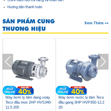
Chính sách đổi trả hàng và hoàn tiền
Hướng dẫn thanh toán
SẢN PHẨM CÙNG
Xem Thêm >>
THƯƠNG HIỆU
Máy bơm ly tâm dạng xoáy
Máy bơm nước ly tâm Teco
Teco đầu inox 2HP HVS340-
đầu gang 3HP HVP350-12.2
11.5 205
20