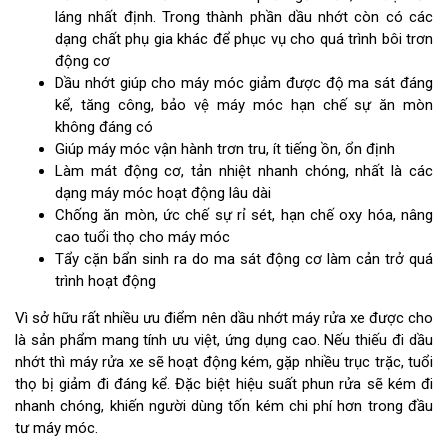
láng nhất định. Trong thành phần dầu nhớt còn có các
dạng chất phụ gia khác để phục vụ cho quá trình bôi trơn
động cơ
Dầu nhớt giúp cho máy móc giảm được độ ma sát đáng
kể, tăng công, bảo vệ máy móc hạn chế sự ăn mòn
không đáng có
Giúp máy móc vận hành trơn tru, ít tiếng ồn, ổn định
Làm mát động cơ, tản nhiệt nhanh chóng, nhất là các
dạng máy móc hoạt động lâu dài
Chống ăn mòn, ức chế sự rỉ sét, hạn chế oxy hóa, nâng
cao tuổi thọ cho máy móc
Tẩy cặn bẩn sinh ra do ma sát động cơ làm cản trở quá
trình hoạt động
Vì sở hữu rất nhiều ưu điểm nên dầu nhớt máy rửa xe được cho
là sản phẩm mang tính ưu việt, ứng dụng cao. Nếu thiếu đi dầu
nhớt thì máy rửa xe sẽ hoạt động kém, gặp nhiều trục trặc, tuổi
thọ bị giảm đi đáng kể. Đặc biệt hiệu suất phun rửa sẽ kém đi
nhanh chóng, khiến người dùng tốn kém chi phí hơn trong đầu
tư máy móc.