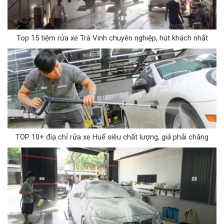
Top 15 tiệm rửa xe Trà Vinh chuyên nghiệp, hút khách nhất
TOP 10+ điạ chỉ rửa xe Huế siêu chất lượng, giá phải chăng