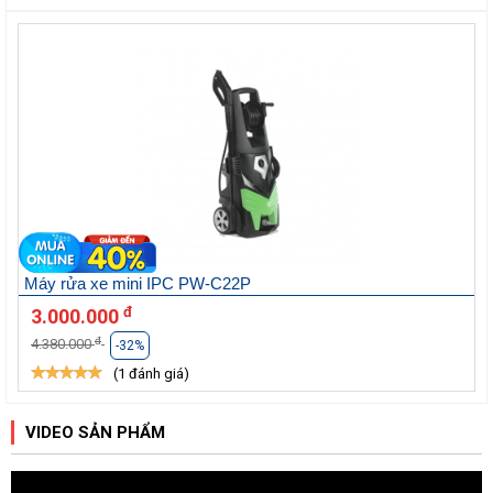
Máy rửa xe mini IPC PW-C22P
đ
3.000.000
đ
4.380.000
-32%
(1 đánh giá)
VIDEO SẢN PHẨM