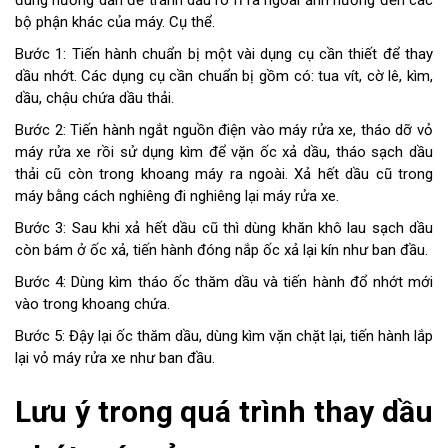
đúng hướng dẫn để tránh dầu rò rỉ ra ngoài ảnh hưởng đến các
bộ phận khác của máy. Cụ thể.
Bước 1: Tiến hành chuẩn bị một vài dụng cụ cần thiết để thay
dầu nhớt. Các dụng cụ cần chuẩn bị gồm có: tua vít, cờ lê, kìm,
dầu, chậu chứa dầu thải.
Bước 2: Tiến hành ngắt nguồn điện vào máy rửa xe, tháo dỡ vỏ
máy rửa xe rồi sử dụng kìm để vặn ốc xả dầu, tháo sạch dầu
thải cũ còn trong khoang máy ra ngoài. Xả hết dầu cũ trong
máy bằng cách nghiêng đi nghiêng lại máy rửa xe.
Bước 3: Sau khi xả hết dầu cũ thì dùng khăn khô lau sạch dầu
còn bám ở ốc xả, tiến hành đóng nắp ốc xả lại kín như ban đầu.
Bước 4: Dùng kìm tháo ốc thăm dầu và tiến hành đổ nhớt mới
vào trong khoang chứa.
Bước 5: Đậy lại ốc thăm dầu, dùng kìm vặn chặt lại, tiến hành lắp
lại vỏ máy rửa xe như ban đầu.
Lưu ý trong quá trình thay dầu