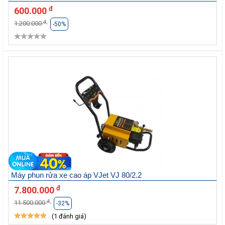
đ
600.000
đ
1.200.000
-50%
Máy phun rửa xe cao áp VJet VJ 80/2.2
đ
7.800.000
đ
11.500.000
-32%
(1 đánh giá)