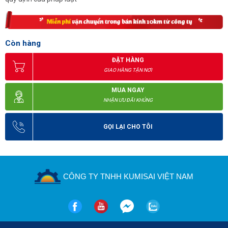
Còn hàng
ĐẶT HÀNG
GIAO HÀNG TẬN NƠI
MUA NGAY
NHẬN ƯU ĐÃI KHỦNG
GỌI LẠI CHO TÔI
CÔNG TY TNHH KUMISAI VIỆT NAM