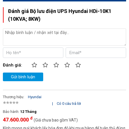
Đánh giá Bộ lưu điện UPS Hyundai HDi-10K1
(10KVA; 8KW)
Đánh giá:
Gửi bình luận
Thương hiệu:
Hyundai
|
Có 0 câu trả lời
Bảo hành:
12 Tháng
đ
47.600.000
(Giá chưa bao gồm VAT)
Kính mong quý khách lấy hóa đơn đỏ khi mua hàng để tuân thủ đúng