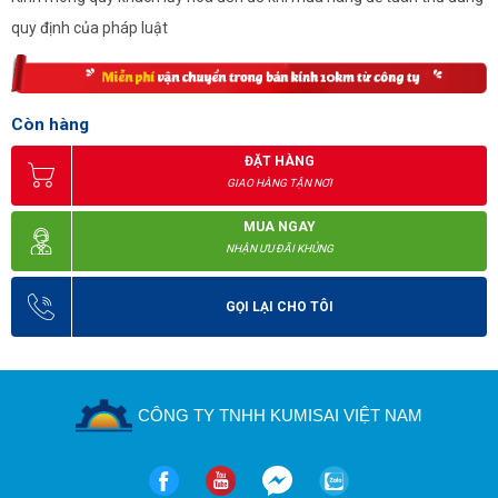
quy định của pháp luật
Còn hàng
ĐẶT HÀNG
GIAO HÀNG TẬN NƠI
MUA NGAY
NHẬN ƯU ĐÃI KHỦNG
GỌI LẠI CHO TÔI
CÔNG TY TNHH KUMISAI VIỆT NAM