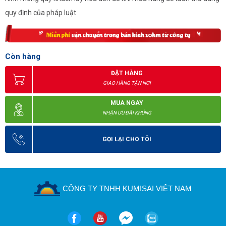
quy định của pháp luật
Còn hàng
ĐẶT HÀNG
GIAO HÀNG TẬN NƠI
MUA NGAY
NHẬN ƯU ĐÃI KHỦNG
GỌI LẠI CHO TÔI
CÔNG TY TNHH KUMISAI VIỆT NAM