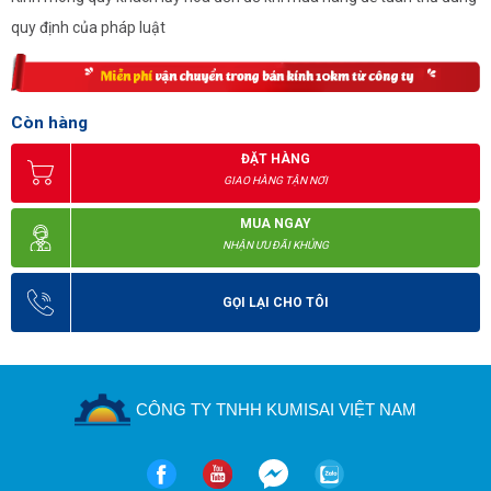
quy định của pháp luật
Còn hàng
ĐẶT HÀNG
GIAO HÀNG TẬN NƠI
MUA NGAY
NHẬN ƯU ĐÃI KHỦNG
GỌI LẠI CHO TÔI
CÔNG TY TNHH KUMISAI VIỆT NAM