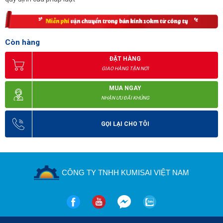
Còn hàng
ĐẶT HÀNG
GIAO HÀNG TẬN NƠI
MUA NGAY
NHẬN ƯU ĐÃI KHỦNG
GỌI LẠI CHO TÔI
CÔNG TY TNHH KUMISAI VIỆT NAM