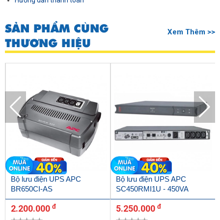
Hướng dẫn thanh toán
SẢN PHẨM CÙNG
Xem Thêm >>
THƯƠNG HIỆU
Bộ lưu điện UPS APC
Bộ lưu điện UPS APC
BR650CI-AS
SC450RMI1U - 450VA
đ
đ
2.200.000
5.250.000