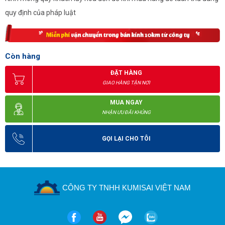
quy định của pháp luật
Còn hàng
ĐẶT HÀNG
GIAO HÀNG TẬN NƠI
MUA NGAY
NHẬN ƯU ĐÃI KHỦNG
GỌI LẠI CHO TÔI
CÔNG TY TNHH KUMISAI VIỆT NAM