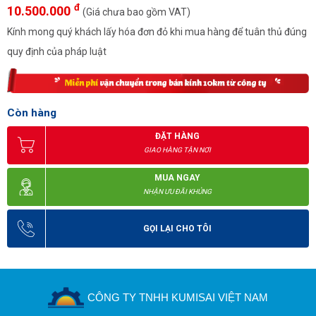
đ
10.500.000
(Giá chưa bao gồm VAT)
Kính mong quý khách lấy hóa đơn đỏ khi mua hàng để tuân thủ đúng
quy định của pháp luật
Còn hàng
ĐẶT HÀNG
GIAO HÀNG TẬN NƠI
MUA NGAY
NHẬN ƯU ĐÃI KHỦNG
GỌI LẠI CHO TÔI
CÔNG TY TNHH KUMISAI VIỆT NAM