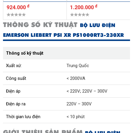
đ
đ
924.000
1.200.000
THÔNG SỐ KỸ THUẬT
BỘ LƯU ĐIỆN
EMERSON LIEBERT PSI XR PS1000RT3-230XR
Thông số kỹ thuật
Xuất xứ:
Trung Quốc
Công suất
< 2000VA
Điện áp
< 220V
;
220V – 300V
Điện áp ra
220V – 300V
Thời gian lưu điện
< 10 phút
GIỚI THIỆU SẢN PHẨM