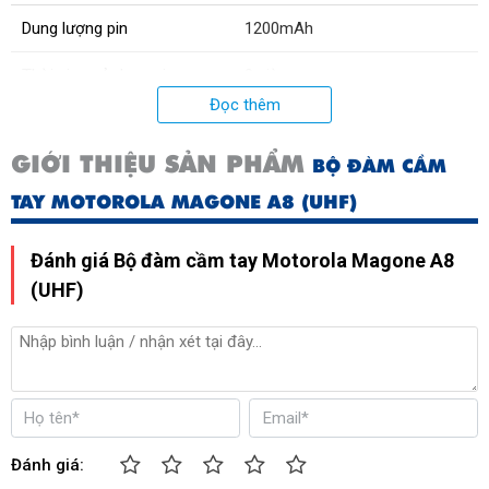
Dung lượng pin
1200mAh
Thời gian sử dụng pin
8 giờ
Đọc thêm
Xuất xứ:
Malaysia
GIỚI THIỆU SẢN PHẨM
BỘ ĐÀM CẦM
Công suất cao tần
5W
TAY MOTOROLA MAGONE A8 (UHF)
Cự li liên lạc
1 ~ 3km
Đánh giá Bộ đàm cầm tay Motorola Magone A8
Kích thước
107x58x37(mm)
(UHF)
Công suất âm thanh
0,5W / 24 ohm
Đánh giá: