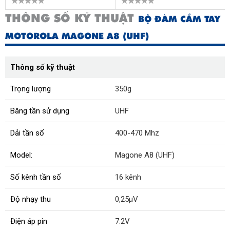
THÔNG SỐ KỸ THUẬT
BỘ ĐÀM CẦM TAY
MOTOROLA MAGONE A8 (UHF)
Thông số kỹ thuật
Trọng lượng
350g
Băng tần sử dụng
UHF
Dải tần số
400-470 Mhz
Model:
Magone A8 (UHF)
Số kênh tần số
16 kênh
Độ nhạy thu
0,25μV
Điện áp pin
7.2V