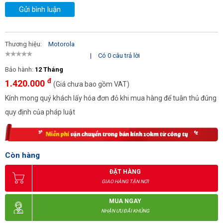
Gửi bình luận
Thương hiệu:
Motorola
|
Có 0 câu trả lời
Bảo hành:
12 Tháng
đ
1.420.000
(Giá chưa bao gồm VAT)
Kính mong quý khách lấy hóa đơn đỏ khi mua hàng để tuân thủ đúng
quy định của pháp luật
Còn hàng
ĐẶT HÀNG
GIAO HÀNG TẬN NƠI
MUA NGAY
NHẬN ƯU ĐÃI KHỦNG