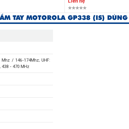
Liên hệ
ẦM TAY MOTOROLA GP338 (IS) DÙNG
2 Mhz / 146-174Mhz; UHF:
, 438 - 470 MHz