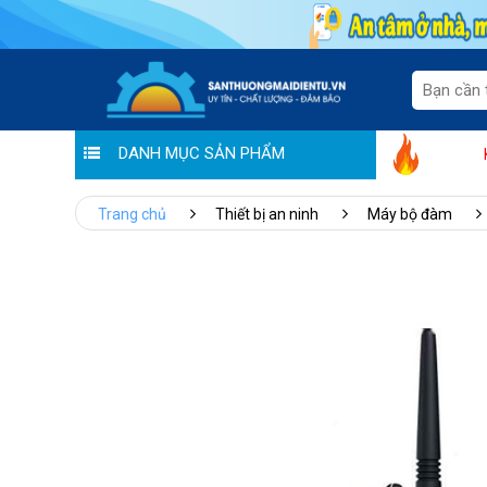
DANH MỤC SẢN PHẨM
Bùng nổ ưu đãi: "Chào hè rộn rã - 
Trang chủ
Thiết bị an ninh
Máy bộ đàm