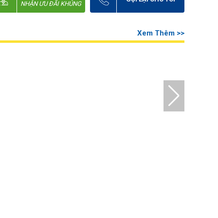
NHẬN ƯU ĐÃI KHỦNG
Xem Thêm >>