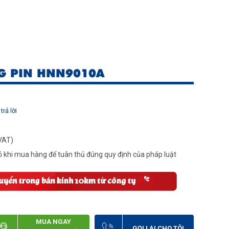
NG PIN HNN9010A
trả lời
VAT)
 khi mua hàng để tuân thủ đúng quy định của pháp luật
MUA NGAY
GỌI LẠI CHO TÔI