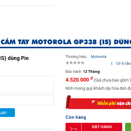
CẦM TAY MOTOROLA GP338 (IS) DÙ
UHF)
Thương hiệu:
Motorola
IS) dùng Pin
|
Có 0 câu 
Bảo hành:
12 Tháng
đ
4.520.000
(Giá chưa bao gồm 
Kính mong quý khách lấy hóa đơn đỏ
luận
Còn hàng
ĐẶT HÀNG