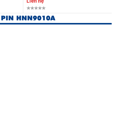
Liên hệ
Liên h
 PIN HNN9010A