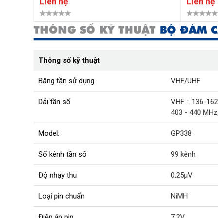
Liên hệ
Liên hệ
THÔNG SỐ KỸ THUẬT
BỘ ĐÀM C
Thông số kỹ thuật
Băng tần sử dụng
VHF/UHF
Dải tần số
VHF : 136-16
403 - 440 MHz
Model:
GP338
Số kênh tần số
99 kênh
Độ nhạy thu
0,25μV
Loại pin chuẩn
NiMH
Điện áp pin
7.2V