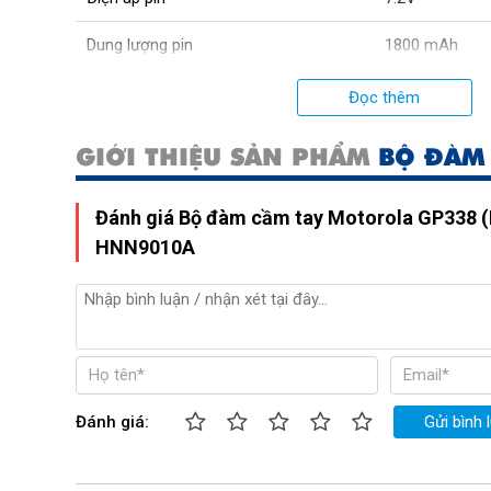
Dung lượng pin
1800 mAh
Thời gian sử dụng pin
11 giờ
Đọc thêm
Xuất xứ:
Malaysia
GIỚI THIỆU SẢN PHẨM
BỘ ĐÀM 
Công suất cao tần
5W(VHF)/ 4W(
Đánh giá Bộ đàm cầm tay Motorola GP338 (
Thời gian sạc pin
3 giờ
HNN9010A
Công suất âm thanh
0.5W
Đánh giá:
Gửi bình 