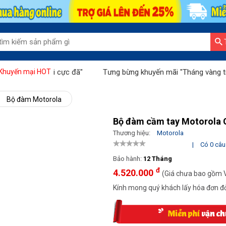
khuyến mãi cực đã"
Tưng bừng khuyến mãi "Tháng vàng tri ân"
Khuyến mại HOT
Bộ đàm Motorola
Bộ đàm cầm tay Motorola 
Thương hiệu:
Motorola
|
Có 0 câu 
Bảo hành:
12 Tháng
đ
4.520.000
(Giá chưa bao gồm 
Kính mong quý khách lấy hóa đơn đỏ