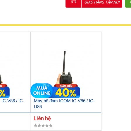
GIAO HÀNG TẬN NƠI
IC-V86 / IC-
Máy bộ đàm ICOM IC-V86 / IC-
U86
Liên hệ